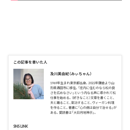
この記事を書いた人
及川美由紀（みぃちゃん）
1969年生まれ東京都出身。2022年鎌倉より山
形県酒田市に移住。「庄内に住むのなら松の良
さを広めなさい」という内なる声に導かれて松
仕事を始める。（好きなこと）文章を書くこと、
夫と踊ること、氣功すること、ヴィーガン料理
を作ること。著書に「心の病は自分で治せる」が
ある。愛読書は「大日月地神示」。
SNS LINK