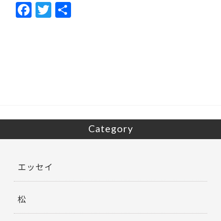
F
T
共
ac
w
有
e
itt
b
er
o
o
k
Category
エッセイ
松