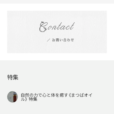
特集
自然の力で心と体を癒す《まつばオイ
ル》 特集