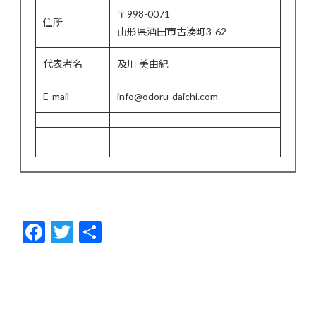
〒998-0071
住所
山形県酒田市古湊町3-62
代表者名
及川 美由紀
E-mail
info@odoru-daichi.com
F
T
共
ac
w
有
e
itt
b
er