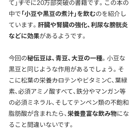
て」――すでに20万部突破の書籍です。この本の
中で
「小豆や黒豆の煮汁」を飲む
のを紹介し
ています。
肝臓や腎臓の強化、利尿な膀胱炎
などに効果
があるようです。
今回の
秘伝豆は、青豆、大豆の一種
。小豆な
黒豆と同じような作用があるでしょう。そ
こに松葉の栄養――カロテンやビタミンC、葉緑
素、必須アミノ酸すべて、鉄分やマンガン等
の必須ミネラル、そしてテンペン類の不飽和
脂肪酸が含まれたら、
栄養豊富な飲み物
にな
ること間違いないです。