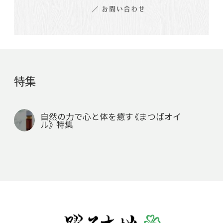
特集
自然の力で心と体を癒す《まつばオイ
ル》 特集