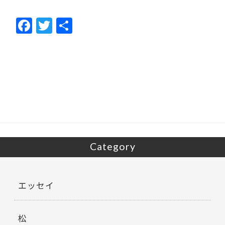
F
T
共
ac
w
有
e
itt
b
er
o
o
k
Category
エッセイ
松