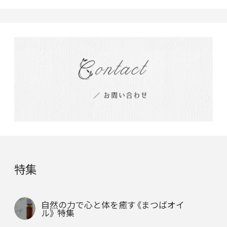
特集
自然の力で心と体を癒す《まつばオイ
ル》 特集