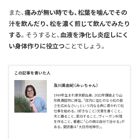
また、
痛みが無い時でも、松葉を噛んでその
汁を飲んだり、松を濃く煎じて飲んでみたり
する
。そうすると、
血液を浄化し炎症しにく
い身体作りに役立つ
ことでしょう。
この記事を書いた人
及川美由紀（みぃちゃん）
1969年生まれ東京都出身。2022年鎌倉より山
形県酒田市に移住。「庄内に住むのなら松の良
さを広めなさい」という内なる声に導かれて松
仕事を始める。（好きなこと）文章を書くこと、
夫と踊ること、氣功すること、ヴィーガン料理
を作ること。著書に「心の病は自分で治せる」が
ある。愛読書は「大日月地神示」。