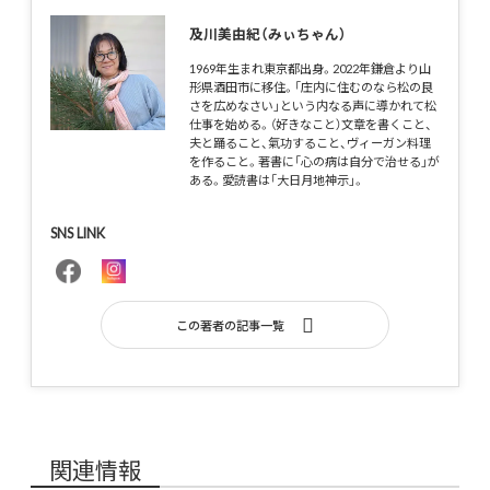
及川美由紀（みぃちゃん）
1969年生まれ東京都出身。2022年鎌倉より山
形県酒田市に移住。「庄内に住むのなら松の良
さを広めなさい」という内なる声に導かれて松
仕事を始める。（好きなこと）文章を書くこと、
夫と踊ること、氣功すること、ヴィーガン料理
を作ること。著書に「心の病は自分で治せる」が
ある。愛読書は「大日月地神示」。
SNS LINK
この著者の記事一覧
関連情報