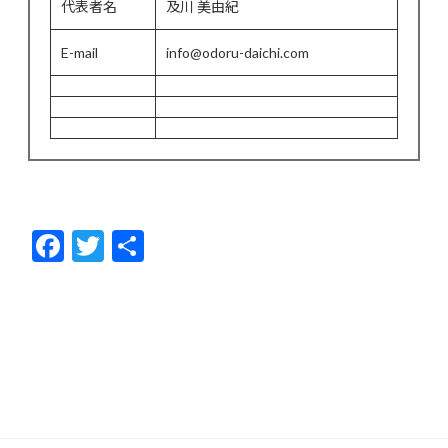
代表者名
及川 美由紀
E-mail
info@odoru-daichi.com
F
T
共
ac
w
有
e
itt
b
er
o
o
k