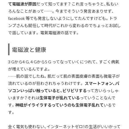
て電磁波が原因
だって知ってます？ これ言っちゃうと、私もい
ろんなことがあって……。今までそういう発言あまりせず、
facebook 等でも発言しないようにしてたんですけども。トラ
ンプさんも就任して時代がこれから変わるのでちょっとお試し
で話しています。 電氣電磁波の話です。
電磁波と健康
3 Gから4 G, 4 Gから5 G ってなっていくにつれて、 すごく病氣
が増えているんですよ。
……肌の話でしたね。肌だって肌の表面皮膚の表面も微電子が
流れているのが狂わされちゃうわけです。
スマートフォン、パ
ソコンいっぱい触っていると、ピリピリする
って方いらっしゃ
いますか？それは
生体電子が乱れている
っていうことなんで
す。
神経がイライラするっていうのも生体電子乱れて
いるで
す。
全く電気も使わない、インターネットゼロ！の生活がいいかって