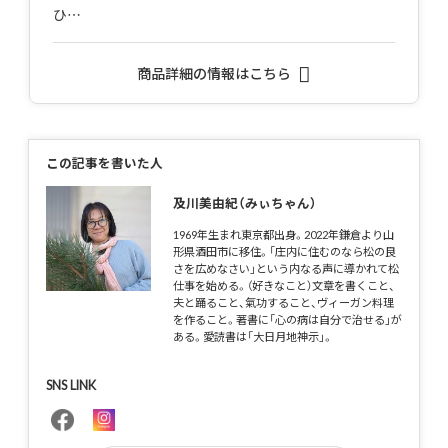
ひ…
商品詳細の情報はこちら
この記事を書いた人
及川美由紀（みぃちゃん）
1969年生まれ東京都出身。2022年鎌倉より山
形県酒田市に移住。「庄内に住むのなら松の良
さを広めなさい」という内なる声に導かれて松
仕事を始める。（好きなこと）文章を書くこと、
夫と踊ること、氣功すること、ヴィーガン料理
を作ること。著書に「心の病は自分で治せる」が
ある。愛読書は「大日月地神示」。
SNS LINK