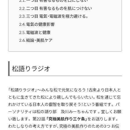
一つ目 有害なるものを口にしない
二つ目 有害なるものを肌につけない
三つ目 電氣・電磁波を極力避ける。
電氣の健康影響
電磁波と健康
結論・美肌ケア
松語りラジオ
「松語りラジオ」～みんな松で元気になろう ！古来より日本人と
ともに生きてきた松により親しんでもらいたい。松を通じて忘
れかけている日本人の叡智を取り戻そう！という番組です。 パ
ーソナリティは松の語り部 及川みーちゃんです 。宜しくお願
い致します。 第22話
「究極美肌作り三ケ条」
をお送りします。
わたしなりの考え方ですが、究極の美肌作りのための3つ お伝