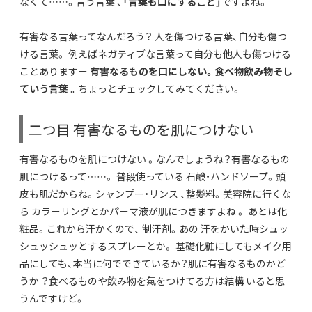
なくて……。言う言葉 、
「言葉も口にすること」
ですよね。
有害なる言葉ってなんだろう？ 人を傷つける言葉、自分も傷つ
ける言葉。 例えばネガティブな言葉って自分も他人も傷つける
ことありますー
有害なるものを口にしない。食べ物飲み物そし
ていう言葉 。
ちょっとチェックしてみてください。
二つ目 有害なるものを肌につけない
有害なるものを肌につけない 。なんでしょうね？有害なるもの
肌につけるって……。 普段使っている 石鹸・ハンドソープ。頭
皮も肌だからね。シャンプー・リンス 、整髪料。美容院に行くな
ら カラーリングとかパーマ液が肌につきますよね 。 あとは化
粧品。これから汗かくので、 制汗剤。あの 汗をかいた時シュッ
シュッシュッとするスプレーとか。 基礎化粧にしてもメイク用
品にしても、本当に何でできているか？肌に有害なるものかど
うか ？食べるものや飲み物を氣をつけてる方は結構 いると思
うんですけど。