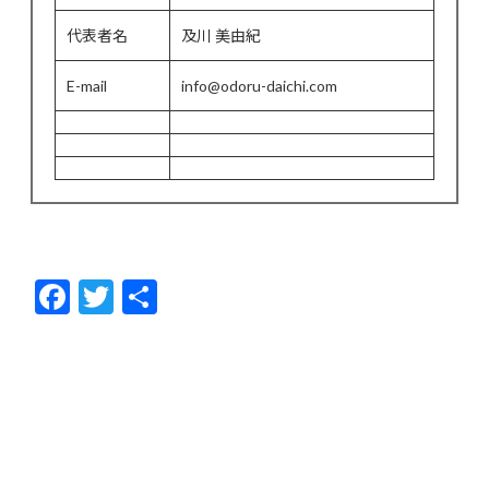
代表者名
及川 美由紀
E-mail
info@odoru-daichi.com
F
T
共
ac
w
有
e
itt
b
er
o
o