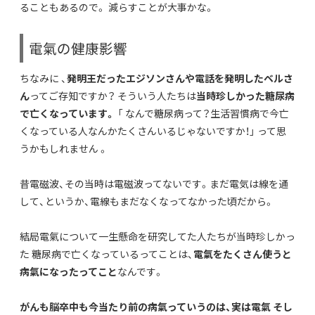
ることもあるので。 減らすことが大事かな。
電氣の健康影響
ちなみに 、
発明王だったエジソンさんや電話を発明したベルさ
ん
ってご存知ですか？ そういう人たちは
当時珍しかった糖尿病
で亡くなっています。
「 なんで糖尿病って？生活習慣病で今亡
くなっている人なんかたくさんいるじゃないですか！」 って思
うかもしれません 。
昔電磁波、その当時は電磁波ってないです。まだ電気は線を通
して、というか、電線もまだなくなってなかった頃だから。
結局電氣について一生懸命を研究してた人たちが当時珍しかっ
た 糖尿病で亡くなっているってことは、
電氣をたくさん使うと
病氣になったってこと
なんです。
がんも脳卒中も今当たり前の病氣っていうのは、実は電氣 そし