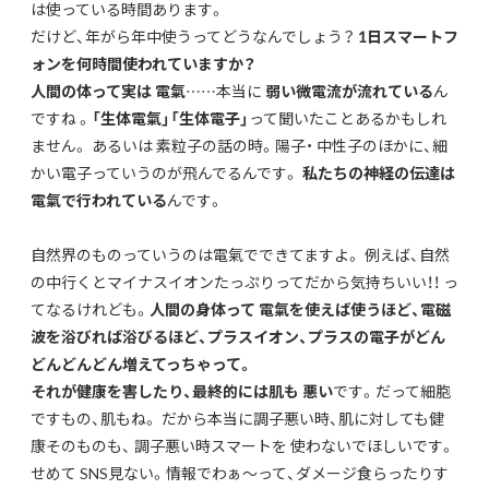
は使っている時間あります。
だけど、年がら年中使うってどうなんでしょう？
1日スマートフ
ォンを何時間使われていますか？
人間の体って実は 電氣
……本当に
弱い微電流が流れている
ん
ですね 。
「生体電氣」「生体電子」
って聞いたことあるかもしれ
ません。 あるいは 素粒子の話の時。陽子・ 中性子のほかに、細
かい電子っていうのが飛んでるんです。
私たちの神経の伝達は
電氣で行われている
んです。
自然界のものっていうのは電氣でできてますよ。 例えば、自然
の中行くとマイナスイオンたっぷりってだから気持ちいい！！ っ
てなるけれども。
人間の身体って 電氣を使えば使うほど、電磁
波を浴びれば浴びるほど、プラスイオン、プラスの電子がどん
どんどんどん増えてっちゃって。
それが健康を害したり、最終的には肌も 悪い
です。だって細胞
ですもの、肌もね。 だから本当に調子悪い時、肌に対しても健
康そのものも、 調子悪い時スマートを 使わないでほしいです。
せめて SNS見ない。情報でわぁ～って、ダメージ食らったりす