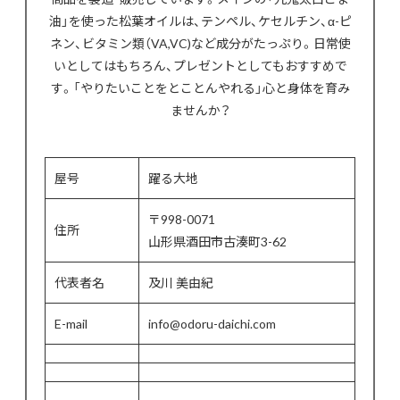
油」を使った松葉オイルは、テンペル、ケセルチン、α-ピ
ネン、ビタミン類（VA,VC)など成分がたっぷり。日常使
いとしてはもちろん、プレゼントとしてもおすすめで
す。「やりたいことをとことんやれる」心と身体を育み
ませんか？
屋号
躍る大地
〒998-0071
住所
山形県酒田市古湊町3-62
代表者名
及川 美由紀
E-mail
info@odoru-daichi.com