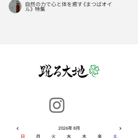
自然の力で心と体を癒す《まつばオイ
ル》 特集
2026年 8月
日
月
火
水
木
金
土