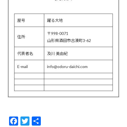
屋号
躍る大地
〒998-0071
住所
山形県酒田市古湊町3-62
代表者名
及川 美由紀
E-mail
info@odoru-daichi.com
F
T
共