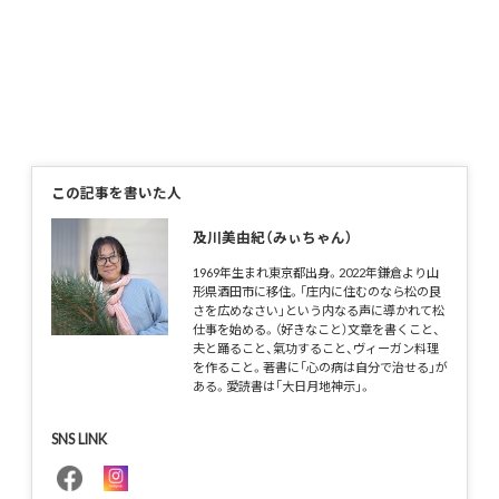
この記事を書いた人
及川美由紀（みぃちゃん）
1969年生まれ東京都出身。2022年鎌倉より山
形県酒田市に移住。「庄内に住むのなら松の良
さを広めなさい」という内なる声に導かれて松
仕事を始める。（好きなこと）文章を書くこと、
夫と踊ること、氣功すること、ヴィーガン料理
を作ること。著書に「心の病は自分で治せる」が
ある。愛読書は「大日月地神示」。
SNS LINK