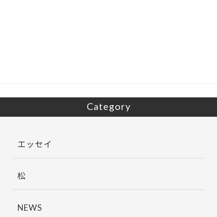
ac
w
有
e
itt
b
er
o
o
k
Category
エッセイ
松
NEWS