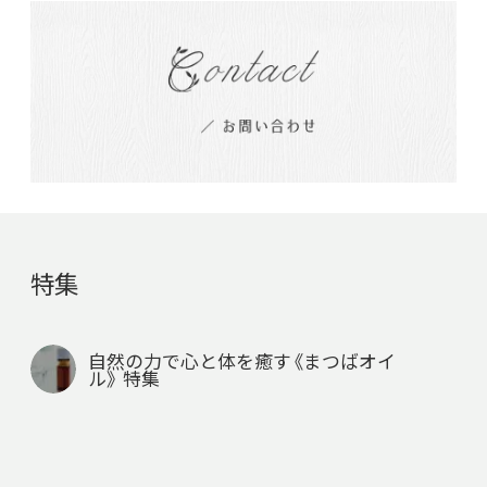
特集
自然の力で心と体を癒す《まつばオイ
ル》 特集