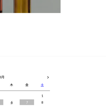
 8月
木
金
土
1
6
7
8