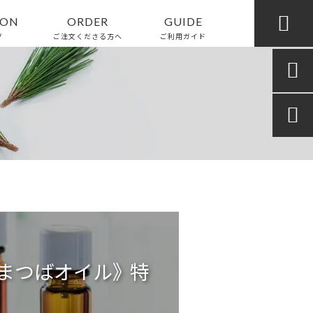

ION
ORDER
GUIDE
グ
ご注文くださる方へ
ご利用ガイド


まつばオイル》 特