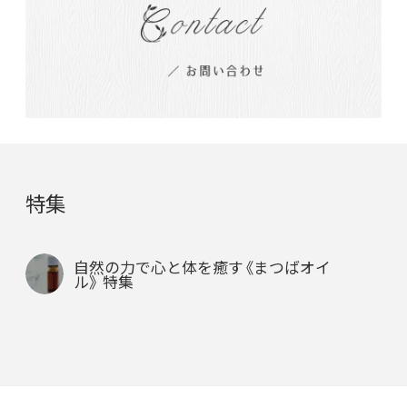
特集
自然の力で心と体を癒す《まつばオイ
ル》 特集