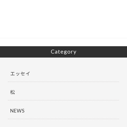
e
itt
b
er
o
o
k
Category
エッセイ
松
NEWS