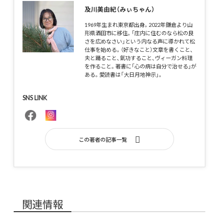
及川美由紀（みぃちゃん）
1969年生まれ東京都出身。2022年鎌倉より山
形県酒田市に移住。「庄内に住むのなら松の良
さを広めなさい」という内なる声に導かれて松
仕事を始める。（好きなこと）文章を書くこと、
夫と踊ること、氣功すること、ヴィーガン料理
を作ること。著書に「心の病は自分で治せる」が
ある。愛読書は「大日月地神示」。
SNS LINK
この著者の記事一覧
関連情報