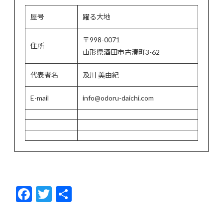
屋号
躍る大地
〒998-0071
住所
山形県酒田市古湊町3-62
代表者名
及川 美由紀
E-mail
info@odoru-daichi.com
F
T
共
ac
w
有